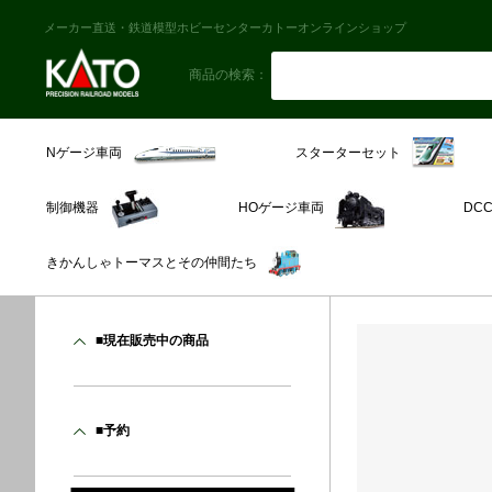
メーカー直送・鉄道模型ホビーセンターカトーオンラインショップ
商品の検索：
スターターセット
Nゲージ車両
制御機器
HOゲージ車両
DC
きかんしゃトーマスとその仲間たち
■現在販売中の商品
■予約