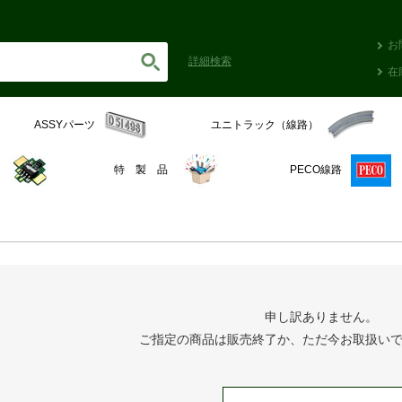
お
詳細
検索
在
ASSYパーツ
ユニトラック（線路）
C
特 製 品
PECO線路
申し訳ありません。
ご指定の商品は販売終了か、ただ今お取扱い