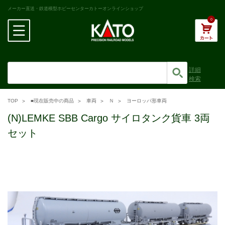
メーカー直送・鉄道模型ホビーセンターカトーオンラインショップ
0
詳細
検索
TOP
■現在販売中の商品
車両
Ｎ
ヨーロッパ形車両
(N)LEMKE SBB Cargo サイロタンク貨車 3両
セット