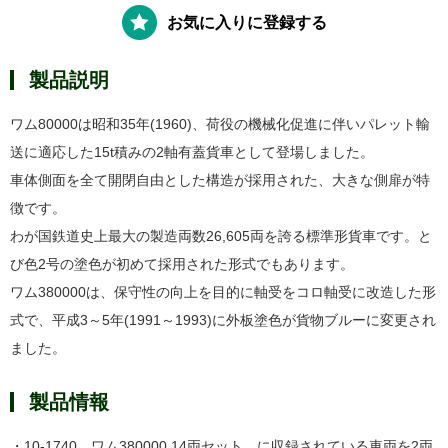
お気に入りに登録する
製品説明
ワム80000は昭和35年(1960)、荷役の機械化促進に伴いパレット輸
送に適応した15t積みの2軸有蓋貨車として登場しました。
車体側面を全て開閉自由とした構造が採用された、大きな側扉が特
徴です。
わが国鉄道史上最大の製造両数26,605両を誇る標準形貨車です。と
び色2号の塗色が初めて採用された形式でもあります。
ワム380000は、保守性の向上を目的に軸受をコロ軸受に改造した形
式で、平成3～5年(1991～1993)に外板塗色が貨物ブルーに変更され
ました。
製品情報
・10-1740 ワム380000 14両セット に収録されている車両を2両