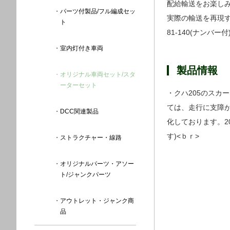
配給輸送をお楽し
パーツ付製品/フル編成セッ
実際の輸送を再現す
ト
81-140(ナン
室内灯付き車両
製品情報
オリジナル車両セット/スタ
ーターセット
・クハ205のス
ては、走行に支障が
DCC関連製品
化しております。
す)<ｂｒ>
ストラクチャー・線路
オリジナルパーツ・アソー
ト/ジャンクパーツ
アウトレット・ジャンク商
品