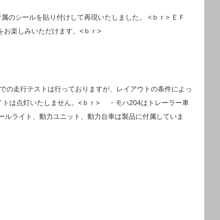
のシールを貼り付けして再現いたしました。 <ｂｒ> ＥＦ
送をお楽しみいただけます。<ｂｒ>
配での走行テストは行っておりますが、レイアウトの条件によっ
イトは点灯いたしません。<ｂｒ> ・モハ204はトレーラー車
テールライト、動力ユニット、動力台車は製品に付属していま