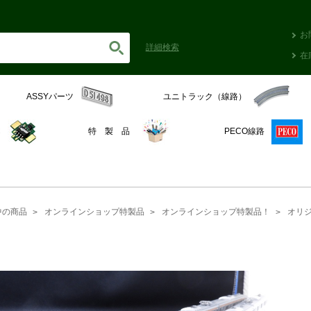
お
詳細
検索
在
ASSYパーツ
ユニトラック（線路）
C
特 製 品
PECO線路
中の商品
オンラインショップ特製品
オンラインショップ特製品！
オリ