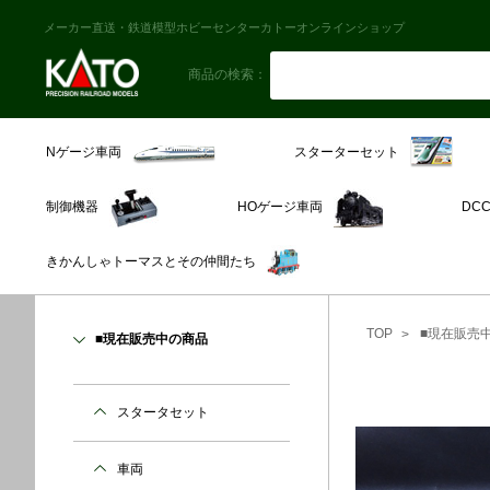
メーカー直送・鉄道模型ホビーセンターカトーオンラインショップ
商品の検索：
スターターセット
Nゲージ車両
制御機器
HOゲージ車両
DC
きかんしゃトーマスとその仲間たち
TOP
■現在販売
■現在販売中の商品
スタータセット
車両