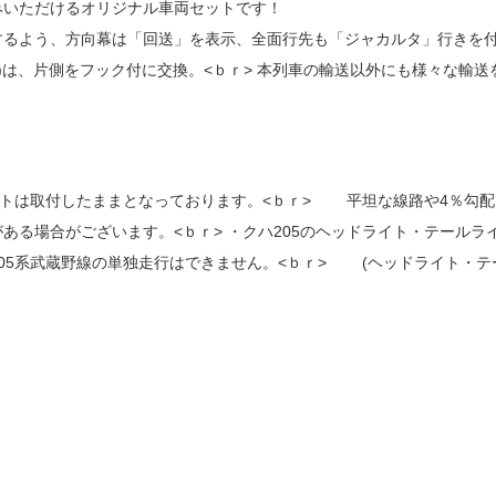
みいただけるオリジナル車両セットです！
るよう、方向幕は「回送」を表示、全面行先も「ジャカルタ」行きを付属
バー付)は、片側をフック付に交換。<ｂｒ> 本列車の輸送以外にも様々な輸
カートは取付したままとなっております。<ｂｒ> 平坦な線路や4％勾
ある場合がございます。<ｂｒ> ・クハ205のヘッドライト・テールラ
205系武蔵野線の単独走行はできません。<ｂｒ> (ヘッドライト・