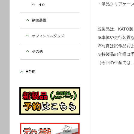
​・単品クリアケー
ＨＯ
制御装置
当製品は、KATO製
オフィシャルグッズ
※車体​や走行装置
​※写真は試作品お
その他
※特製品の仕様は
（今回の生産では
■予約