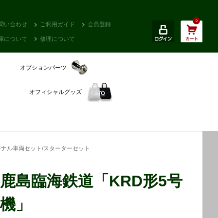
0
問い合わせ
ご利用ガイド
会員登録
庫について
修理について
オプションパーツ
オフィシャルグッズ
ジナル車両セット/スターターセット
鹿島臨海鉄道「KRD形5号
機」