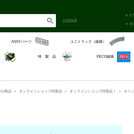
お
詳細
検索
在
ASSYパーツ
ユニトラック（線路）
C
特 製 品
PECO線路
中の商品
オンラインショップ特製品
オンラインショップ特製品！
オリ