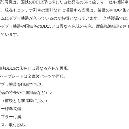
D形5号機は、国鉄のDD13形に準じた自社発注の56ｔ級ディーゼル機関車
。現在もコンテナ列車の牽引などに活躍する当機は、後継のKRD64
ムにゼブラ塗装が入っているのが特徴となっています。 当特製品では、KAT
のゼブラ塗装や国鉄色のDD13とは異なる色味の赤色、鹿島臨海鉄道の
しています。
国鉄DD13の朱色とは異なる赤色で再現。
ナンバープレートは金属製パーツで再現。​​
ゼブラ塗装を印刷で再現。
長（元製品の特長や付属部品など）＞
灯（前後とも前進時に点灯）
ラー標準装備。
カプラー付属。
ッスル取付済み。