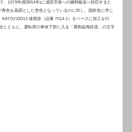
で、1979年(昭和54年)に成田空港への燃料輸送へ対応するた
形が青色を基調とした塗色となっているのに対し、国鉄色に準じ
OのDD13 後期形（品番 7014-1）をベースに加工を行
社紋とともに、運転席の車体下部に入る「鹿島臨海鉄道」の文字