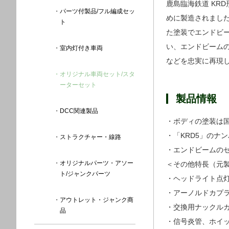
鹿島臨海鉄道 KR
パーツ付製品/フル編成セッ
めに製造されました
ト
た塗装でエンドビー
い、エンドビーム
室内灯付き車両
などを忠実に再現
オリジナル車両セット/スタ
ーターセット
製品情報
DCC関連製品
​・ボディの塗装は
​​・「KRD5」の
ストラクチャー・線路
・エンドビームの
オリジナルパーツ・アソー
​​​​​＜その他特
ト/ジャンクパーツ
・ヘッドライト点
・アーノルドカプ
アウトレット・ジャンク商
・交換用ナックル
品
​・信号炎管、ホイ