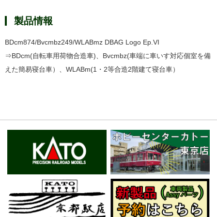
製品情報
BDcm874/Bvcmbz249/WLABmz DBAG Logo Ep.VI
⇒BDcm(自転車用荷物合造車)、Bvcmbz(車端に車いす対応個室を備
えた簡易寝台車）、WLABm(1・2等合造2階建て寝台車）