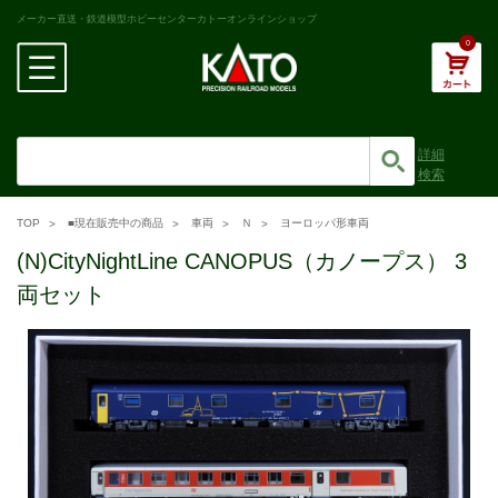
メーカー直送・鉄道模型ホビーセンターカトーオンラインショップ
0
詳細
検索
TOP
■現在販売中の商品
車両
Ｎ
ヨーロッパ形車両
(N)CityNightLine CANOPUS（カノープス） 3
両セット