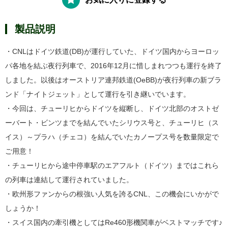
製品説明
・CNLはドイツ鉄道(DB)が運行していた、ドイツ国内からヨーロッ
パ各地を結ぶ夜行列車で、2016年12月に惜しまれつつも運行を終了
しました。以後はオーストリア連邦鉄道(OeBB)が夜行列車の新ブラ
ンド「ナイトジェット」として運行を引き継いでいます。
・今回は、チューリヒからドイツを縦断し、ドイツ北部のオストゼ
ーバート・ビンツまでを結んでいたシリウス号と、チューリヒ（ス
イス）～プラハ（チェコ）を結んでいたカノープス号を数量限定で
ご用意！
・チューリヒから途中停車駅のエアフルト（ドイツ）まではこれら
の列車は連結して運行されていました。
・欧州形ファンからの根強い人気を誇るCNL、この機会にいかがで
しょうか！
・スイス国内の牽引機としてはRe460形機関車がベストマッチです♪