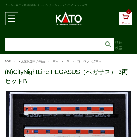
メーカー直送・鉄道模型ホビーセンターカトーオンラインショップ
0
詳細
検索
TOP
■現在販売中の商品
車両
Ｎ
ヨーロッパ形車両
(N)CityNightLine PEGASUS（ペガサス） 3両
セットB