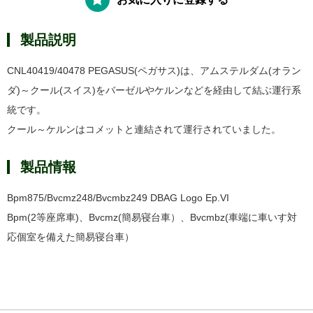
製品説明
CNL40419/40478 PEGASUS(ペガサス)は、アムステルダム(オラン
ダ)～クール(スイス)をバーゼルやケルンなどを経由して結ぶ運行系
統です。
クール～ケルンはコメットと連結されて運行されていました。
製品情報
Bpm875/Bvcmz248/Bvcmbz249 DBAG Logo Ep.VI
Bpm(2等座席車)、Bvcmz(簡易寝台車）、Bvcmbz(車端に車いす対
応個室を備えた簡易寝台車）