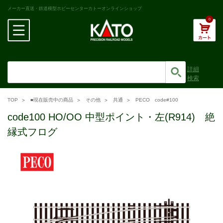
メーカー直送・鉄道模型ホビーセンターカトーオンラインショップ
0
詳細
検索
TOP
■現在販売中の商品
その他
共通
PECO code#100
code100 HO/OO 中型ポイント・左(R914) 絶
縁式フログ