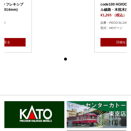
code100 HO/OO フレキシブ
ル線路・木枕木(914mm)
¥1,265 （税込）
品番：PECO-SL100
型式：HOゲージ
詳細を見る