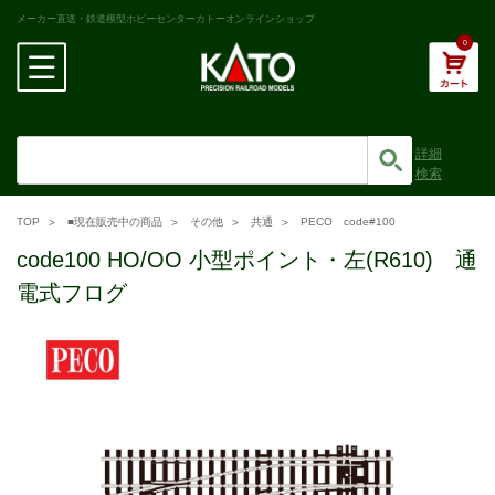
メーカー直送・鉄道模型ホビーセンターカトーオンラインショップ
0
詳細
検索
TOP
■現在販売中の商品
その他
共通
PECO code#100
code100 HO/OO 小型ポイント・左(R610) 通
電式フログ