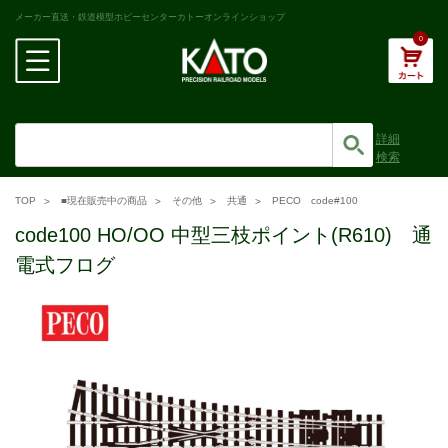
メーカー直送・鉄道模型ホビーセンターカトーオンラインショップ
0
詳細
検索
TOP
■現在販売中の商品
その他
共通
PECO code#100
code100 HO/OO 中型三枝ポイント(R610) 通
電式フログ