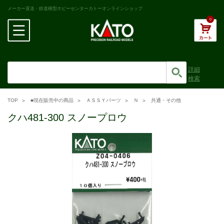
メーカー直送・鉄道模型ホビーセンターカトーオンラインショップ
0
詳細
検索
TOP
■現在販売中の商品
ＡＳＳＹパーツ
Ｎ
共通・その他
クハ481-300 スノープロウ