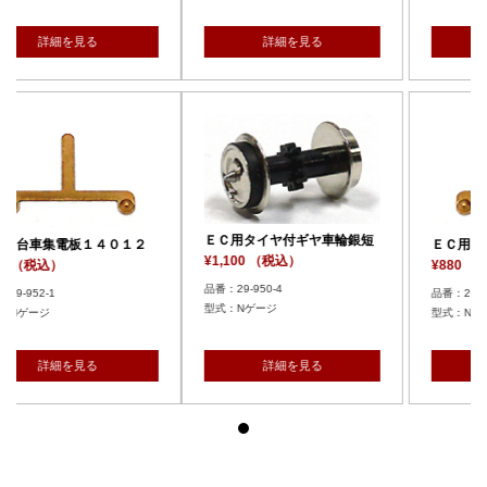
詳細を見る
詳細を見る
ＥＣ用タイヤ付ギヤ車輪銀短
２
ＥＣ用台車集電板１４０１２
¥1,100 （税込）
¥880 （税込）
品番：29-950-4
品番：29-952-1
型式：Nゲージ
型式：Nゲージ
詳細を見る
詳細を見る