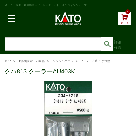
メーカー直送・鉄道模型ホビーセンターカトーオンラインショップ
0
詳細
検索
TOP
■現在販売中の商品
ＡＳＳＹパーツ
Ｎ
共通・その他
クハ813 クーラーAU403K