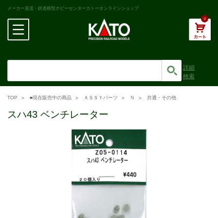
メーカー直送・鉄道模型ホビーセンターカトーオンラインショップ
0
詳細
検索
TOP
■現在販売中の商品
ＡＳＳＹパーツ
Ｎ
共通・その他
スハ43 ベンチレーター