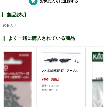
お気に入りに登録する
製品説明
20個入り
よく一緒に購入されている商品
スハ43台車TR47（アーノル
ド
¥495 （税込）
品番：5133-1D
型式：Nゲージ