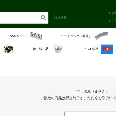
お
詳細
検索
在
ASSYパーツ
ユニトラック（線路）
C
特 製 品
PECO線路
申し訳ありません。
ご指定の商品は販売終了か、ただ今お取扱い