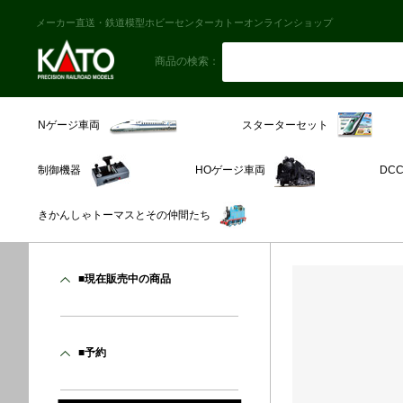
メーカー直送・鉄道模型ホビーセンターカトーオンラインショップ
商品の検索：
スターターセット
Nゲージ車両
制御機器
HOゲージ車両
DC
きかんしゃトーマスとその仲間たち
■現在販売中の商品
■予約