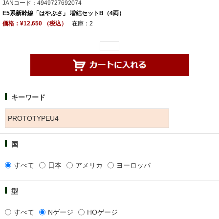
JANコード：4949727692074
E5系新幹線「はやぶさ」 増結セットB（4両）
価格：¥12,650 （税込）
在庫：2
キーワード
国
すべて
日本
アメリカ
ヨーロッパ
型
すべて
Nゲージ
HOゲージ