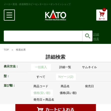
メーカー直送・鉄道模型ホビーセンターカトーオンラインショップ
0
詳細
検索
TOP
検索結果
詳細検索
表示方法：
一括購入
詳細一覧
サムネイル
型：
すべて
Nゲージ(2)
並び順：
商品コード
商品名
発売日
価格(安い順)
価格(高い順)
発売日＋商品名