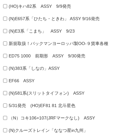
(HO)キハ82系 ASSY 9/9発売
(N)E657系「ひたち・ときわ」 ASSY 9/16発売
(N)E3系「こまち」 ASSY 9/23
新規取扱！バックマンヨーロッパ製OO-９貨車各種
ED75 1000 前期形 ASSY 9/30発売
(N)383系「しなの」ASSY
EF66 ASSY
(N)581系(スリットタイフォン) ASSY
5/31発売 (HO)EF81 81 北斗星色
（N）コキ106+107(JRFマークなし) ASSY
(N)クルーズトレイン「ななつ星in九州」