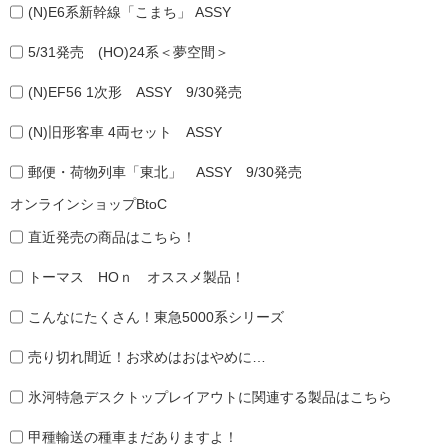
(N)E6系新幹線「こまち」 ASSY
5/31発売 (HO)24系＜夢空間＞
(N)EF56 1次形 ASSY 9/30発売
(N)旧形客車 4両セット ASSY
郵便・荷物列車「東北」 ASSY 9/30発売
オンラインショップBtoC
直近発売の商品はこちら！
トーマス HOｎ オススメ製品！
こんなにたくさん！東急5000系シリーズ
売り切れ間近！お求めはおはやめに…
氷河特急デスクトップレイアウトに関連する製品はこちら
甲種輸送の種車まだありますよ！