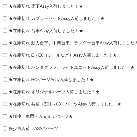
★在庫切れ 床下Assy入荷しました！★
★在庫切れ カプラーセットAssy入荷しました！★
★在庫切れ 台車Assy入荷しました！★
★在庫切れ 動力台車、中間台車、テンダー台車Assy入荷しました
★在庫切れ E～E6（シールなど）Assy入荷しました！★
★在庫切れ パンタグラフ、ライトユニットAssy入荷しました！★
★在庫切れ HOゲージAssy入荷しました！★
★在庫切れ オリジナルパーツ入荷しました！★
★在庫切れ 共通（Z01～08）パーツAssy入荷しました！★
★僅少 車両・Ａｓｓｙパーツ★
僅少再入荷 ASSYパーツ