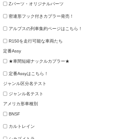
Zパーツ・オリジナルパーツ
密連形フック付きカプラー発売！
アルプスの列車集約ページはこちら！
R150を走行可能な車両たち
定番Assy
★車間短縮ナックルカプラー★
定番Assyはこちら！
ジャンル区分名テスト
ジャンル名テスト
アメリカ形車種別
BNSF
カルトレイン
シカゴメトラ