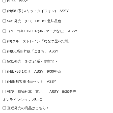
EF66 ASSY
(N)581系(スリットタイフォン) ASSY
5/31発売 (HO)EF81 81 北斗星色
（N）コキ106+107(JRFマークなし) ASSY
(N)クルーズトレイン「ななつ星in九州」
(N)E6系新幹線「こまち」 ASSY
5/31発売 (HO)24系＜夢空間＞
(N)EF56 1次形 ASSY 9/30発売
(N)旧形客車 4両セット ASSY
郵便・荷物列車「東北」 ASSY 9/30発売
オンラインショップBtoC
直近発売の商品はこちら！