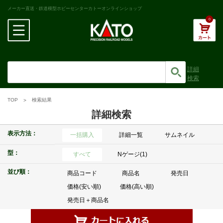
メーカー直送・鉄道模型ホビーセンターカトーオンラインショップ
0
詳細
検索
TOP
検索結果
詳細検索
表示方法：
一括購入
詳細一覧
サムネイル
型：
すべて
Nゲージ(1)
並び順：
商品コード
商品名
発売日
価格(安い順)
価格(高い順)
発売日＋商品名