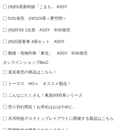
(N)E6系新幹線「こまち」 ASSY
5/31発売 (HO)24系＜夢空間＞
(N)EF56 1次形 ASSY 9/30発売
(N)旧形客車 4両セット ASSY
郵便・荷物列車「東北」 ASSY 9/30発売
オンラインショップBtoC
直近発売の商品はこちら！
トーマス HOｎ オススメ製品！
こんなにたくさん！東急5000系シリーズ
売り切れ間近！お求めはおはやめに…
氷河特急デスクトップレイアウトに関連する製品はこちら
甲種輸送の種車まだありますよ！