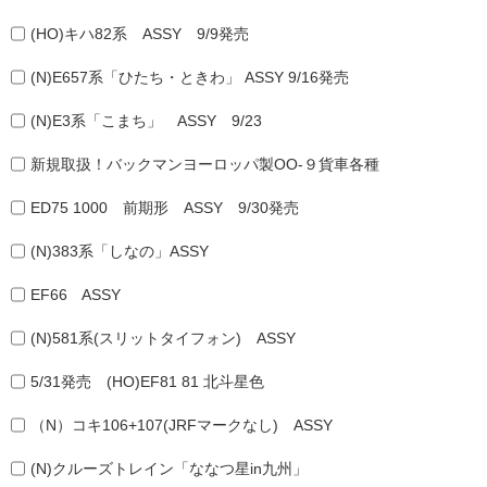
(HO)キハ82系 ASSY 9/9発売
(N)E657系「ひたち・ときわ」 ASSY 9/16発売
(N)E3系「こまち」 ASSY 9/23
新規取扱！バックマンヨーロッパ製OO-９貨車各種
ED75 1000 前期形 ASSY 9/30発売
(N)383系「しなの」ASSY
EF66 ASSY
(N)581系(スリットタイフォン) ASSY
5/31発売 (HO)EF81 81 北斗星色
（N）コキ106+107(JRFマークなし) ASSY
(N)クルーズトレイン「ななつ星in九州」