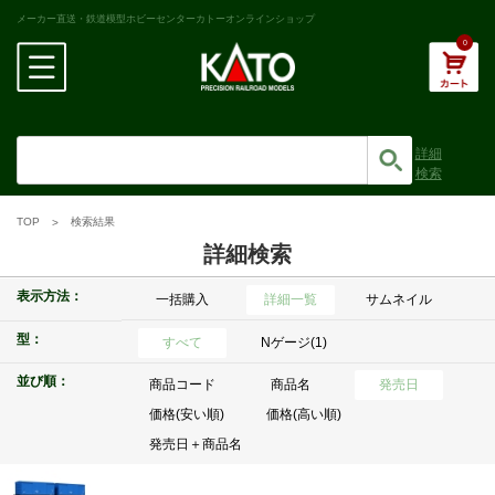
メーカー直送・鉄道模型ホビーセンターカトーオンラインショップ
0
詳細
検索
TOP
検索結果
詳細検索
表示方法：
一括購入
詳細一覧
サムネイル
型：
すべて
Nゲージ(1)
並び順：
商品コード
商品名
発売日
価格(安い順)
価格(高い順)
発売日＋商品名