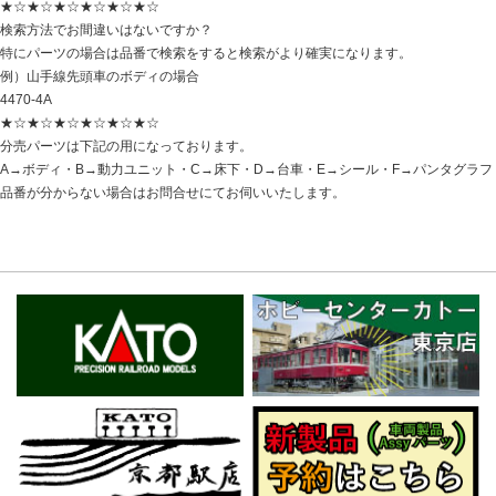
★☆★☆★☆★☆★☆★☆
検索方法でお間違いはないですか？
特にパーツの場合は品番で検索をすると検索がより確実になります。
例）山手線先頭車のボディの場合
4470-4A
★☆★☆★☆★☆★☆★☆
分売パーツは下記の用になっております。
A→ボディ・B→動力ユニット・C→床下・D→台車・E→シール・F→パンタグラフ
品番が分からない場合はお問合せにてお伺いいたします。