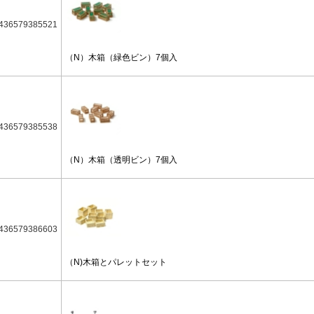
436579385521
（N）木箱（緑色ビン）7個入
436579385538
（N）木箱（透明ビン）7個入
436579386603
（N)木箱とパレットセット