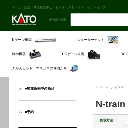
メーカー直送・鉄道模型ホビーセンターカトーオンラインショップ
商品の検索：
スターターセット
Nゲージ車両
制御機器
HOゲージ車両
DC
きかんしゃトーマスとその仲間たち
TOP
ジャンル一
■現在販売中の商品
N-tr
■予約
表示方法：