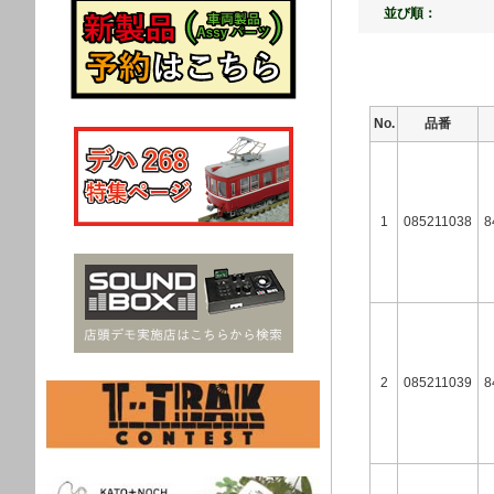
並び順：
No.
品番
1
085211038
8
2
085211039
8