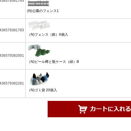
436579381745
(N)公園のフェンス1
436579381783
（N)フェンス（銀）6個入
436579382001
（N)ビール樽と瓶ケース（緑）B
436579382261
（N)ゴミ袋 20個入