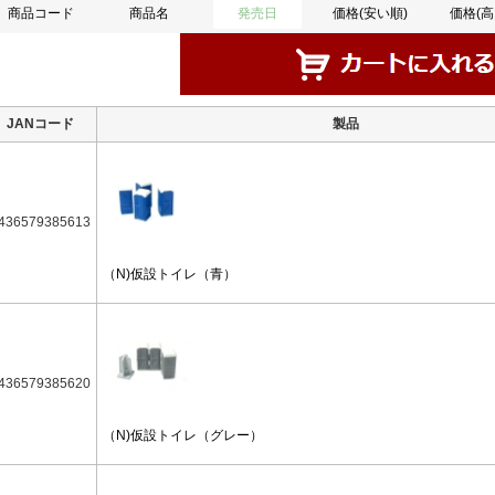
商品コード
商品名
発売日
価格(安い順)
価格(高
JANコード
製品
436579385613
（N)仮設トイレ（青）
436579385620
（N)仮設トイレ（グレー）