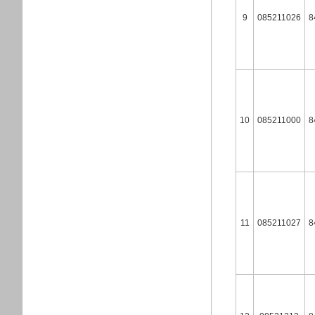
9
085211026
8
10
085211000
8
11
085211027
8