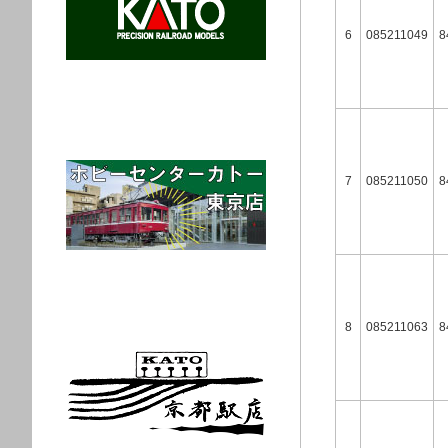
6
085211049
8
7
085211050
8
8
085211063
8