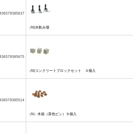
436579385637
（N)水飲み場
436579385675
（N)コンクリートブロックセット ３個入
436579385514
（N）木箱（茶色ビン）９個入