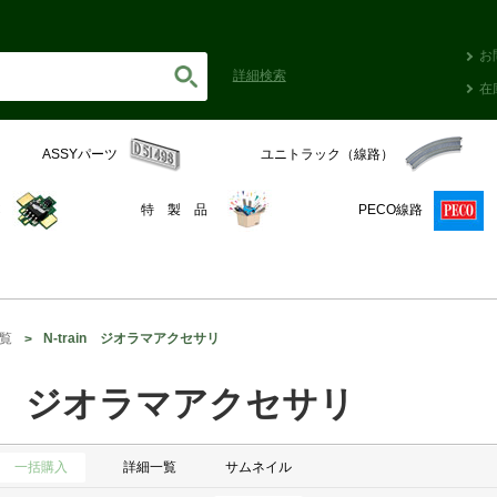
お
詳細
検索
在
ASSYパーツ
ユニトラック（線路）
C
特 製 品
PECO線路
覧
N-train ジオラマアクセサリ
ain ジオラマアクセサリ
一括購入
詳細一覧
サムネイル