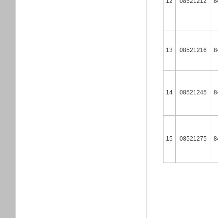
12
08521212
8
13
08521216
8
14
08521245
8
15
08521275
8