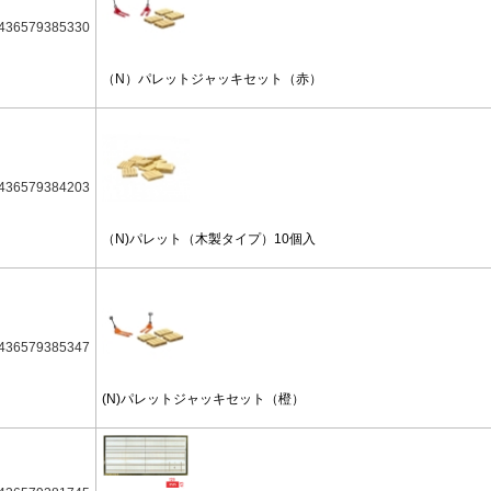
436579385330
（N）パレットジャッキセット（赤）
436579384203
（N)パレット（木製タイプ）10個入
436579385347
(N)パレットジャッキセット（橙）