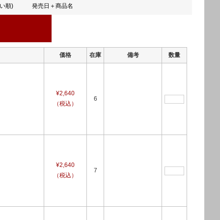
い順)
発売日＋商品名
価格
在庫
備考
数量
¥2,640
6
（税込）
¥2,640
7
（税込）