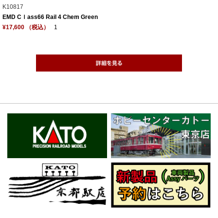
K10817
EMD Cｌass66 Rail 4 Chem Green
¥17,600 （税込）
1