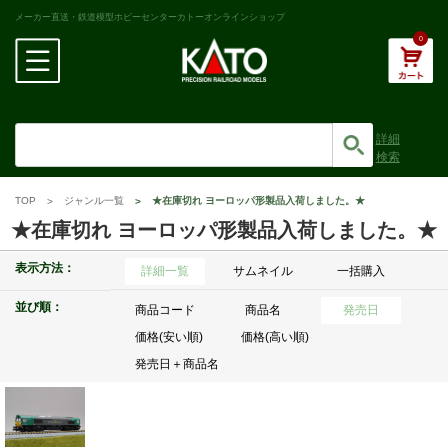
メーカー直送・鉄道模型ホビーセンターカトーオンラインショップ
0
詳細
検索
TOP
ジャンル一覧
★在庫切れ ヨーロッパ形製品入荷しました。★
★在庫切れ ヨーロッパ形製品入荷しました。★
表示方法：
詳細一覧
サムネイル
一括購入
並び順：
商品コード
商品名
発売日
価格(安い順)
価格(高い順)
発売日＋商品名