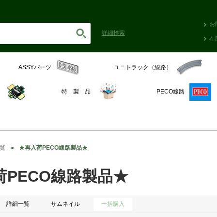
お
詳細
検索
在
ASSYパーツ
ユニトラック（線路）
C
特 製 品
PECO線路
覧
★再入荷PECO線路製品★
荷PECO線路製品★
詳細一覧
サムネイル
一括購入