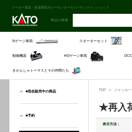
メーカー直送・鉄道模型ホビーセンターカトーオンラインショップ
商品の検索：
スターターセット
Nゲージ車両
制御機器
HOゲージ車両
DC
きかんしゃトーマスとその仲間たち
TOP
ジャンル一
■現在販売中の商品
★再入
■予約
表示方法：