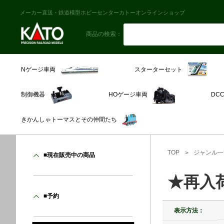
メーカー直送・鉄道模型ホビーセンターカトーオンラインショップ
商品の検索：
スターターセット
Nゲージ車両
制御機器
HOゲージ車両
DC
きかんしゃトーマスとその仲間たち
TOP
ジャンル一
■現在販売中の商品
★再入
■予約
表示方法：