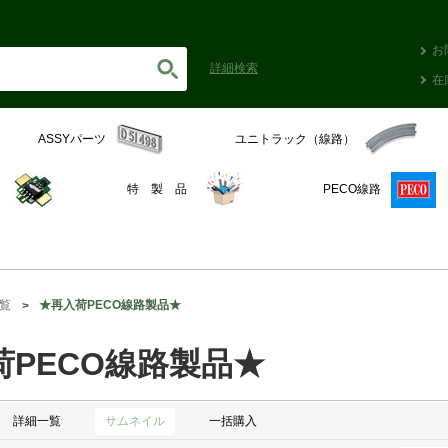
お
詳細
検索
在
ASSYパーツ
ユニトラック（線路）
C
特 製 品
PECO線路
覧
★再入荷PECO線路製品★
荷PECO線路製品★
詳細一覧
サムネイル
一括購入