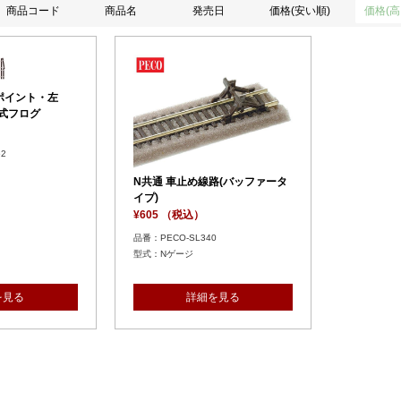
商品コード
商品名
発売日
価格(安い順)
価格(高
6番ポイント・左
縁式フログ
2
ジ
N共通 車止め線路(バッファータ
イプ)
¥605 （税込）
品番：PECO-SL340
型式：Nゲージ
を見る
詳細を見る