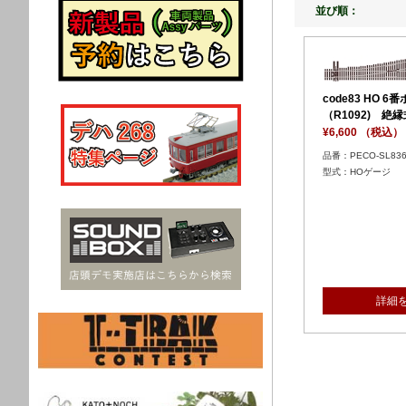
並び順：
code83 HO 
（R1092) 絶
¥6,600 （税込）
品番：PECO-SL836
型式：HOゲー
詳細