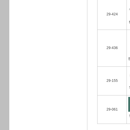
29-424
29-436
29-155
29-061