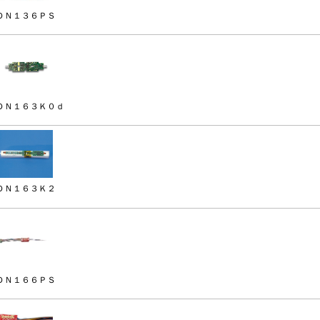
ＤＮ１３６ＰＳ
ＤＮ１６３Ｋ０ｄ
ＤＮ１６３Ｋ２
ＤＮ１６６ＰＳ