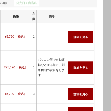
い順)
発売日＋商品名
在
価格
備考
庫
¥5,720 （税込）
1
パソコン等で自動運
転などする際に、列
¥25,190 （税込）
1
車検知の役目をしま
す
¥5,720 （税込）
3