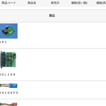
商品コード
商品名
発売日
価格(安い順)
価格(高
製品
ＡＲ１
ＢＤＬ１６８
ＤＨ１６６ＰＳ