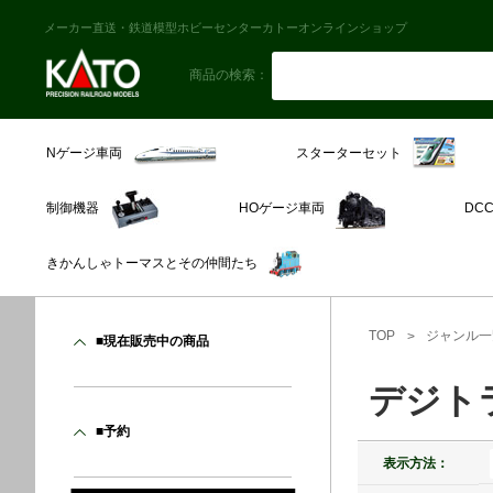
メーカー直送・鉄道模型ホビーセンターカトーオンラインショップ
商品の検索：
スターターセット
Nゲージ車両
制御機器
HOゲージ車両
DC
きかんしゃトーマスとその仲間たち
TOP
ジャンル一
■現在販売中の商品
デジト
■予約
表示方法：