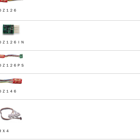
ＤＺ１２６
ＤＺ１２６ＩＮ
ＤＺ１２６ＰＳ
ＤＺ１４６
ＲＸ４