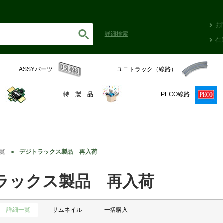
お
詳細
検索
在
ASSYパーツ
ユニトラック（線路）
C
特 製 品
PECO線路
覧
デジトラックス製品 再入荷
ラックス製品 再入荷
詳細一覧
サムネイル
一括購入