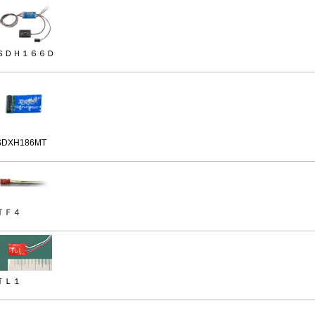
ＳＤＨ１６６Ｄ
SDXH186MT
ＴＦ４
ＴＬ１