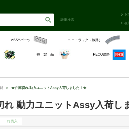
お
詳細
検索
在
ASSYパーツ
ユニトラック（線路）
C
特 製 品
PECO線路
覧
★在庫切れ 動力ユニットAssy入荷しました！★
切れ 動力ユニットAssy入荷し
一括購入