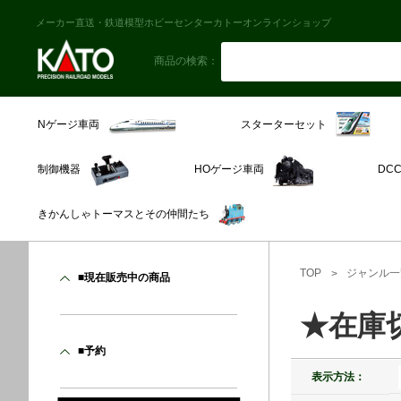
メーカー直送・鉄道模型ホビーセンターカトーオンラインショップ
商品の検索：
スターターセット
Nゲージ車両
制御機器
HOゲージ車両
DC
きかんしゃトーマスとその仲間たち
TOP
ジャンル一
■現在販売中の商品
★在庫
■予約
表示方法：