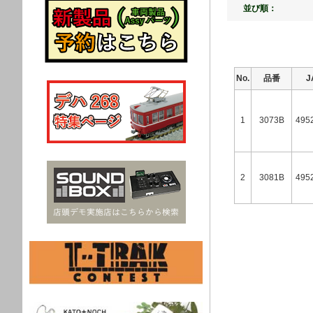
並び順：
No.
品番
1
3073B
495
2
3081B
495