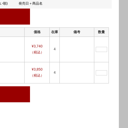
い順)
発売日＋商品名
価格
在庫
備考
数量
¥3,740
4
（税込）
¥3,850
4
（税込）