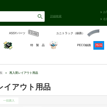
お
詳細
検索
在
ASSYパーツ
ユニトラック（線路）
C
特 製 品
PECO線路
覧
再入荷レイアウト用品
レイアウト用品
一括購入