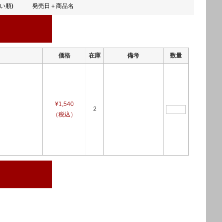
い順)
発売日＋商品名
価格
在庫
備考
数量
¥1,540
2
（税込）