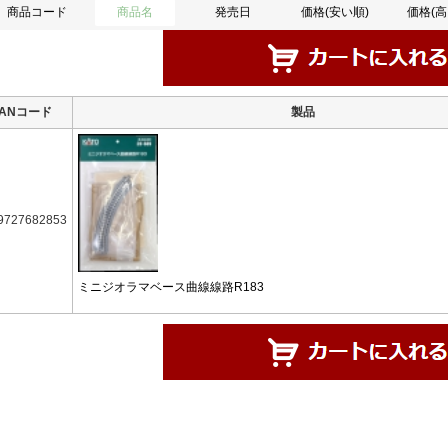
商品コード
商品名
発売日
価格(安い順)
価格(高
JANコード
製品
9727682853
ミニジオラマベース曲線線路R183