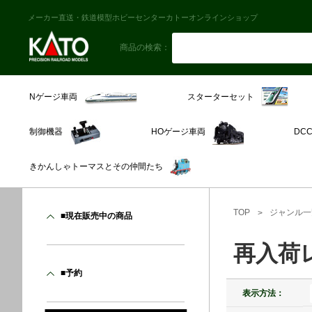
メーカー直送・鉄道模型ホビーセンターカトーオンラインショップ
商品の検索：
スターターセット
Nゲージ車両
制御機器
HOゲージ車両
DC
きかんしゃトーマスとその仲間たち
TOP
ジャンル一
■現在販売中の商品
再入荷
■予約
表示方法：