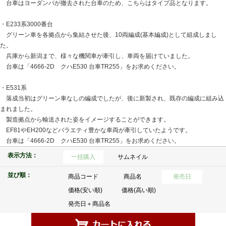
台車はヨーダンパが撤去された台車のため、こちらはタイプ品となります。
・E233系3000番台
グリーン車を各拠点から集結させた後、10両編成(基本編成)として組成しまし
た。
兵庫から新潟まで、様々な機関車が牽引し、車両を届けていました。
台車は「4666-2D クハE530 台車TR255」をお求めください。
・E531系
落成当初はグリーン車なしの編成でしたが、後に新製され、既存の編成に組み込
まれました。
製造拠点から輸送された姿をイメージすることができます。
EF81やEH200などバラエティ豊かな車両が牽引していたようです。
台車は「4666-2D クハE530 台車TR255」をお求めください。
表示方法：
一括購入
サムネイル
並び順：
商品コード
商品名
発売日
価格(安い順)
価格(高い順)
発売日＋商品名