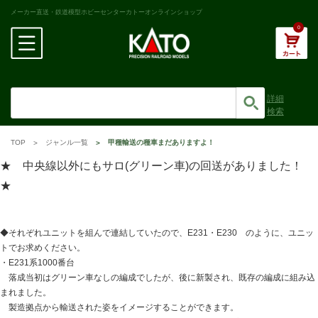
メーカー直送・鉄道模型ホビーセンターカトーオンラインショップ
0
詳細
検索
TOP
ジャンル一覧
甲種輸送の種車まだありますよ！
★ 中央線以外にもサロ(グリーン車)の回送がありました！
★
◆それぞれユニットを組んで連結していたので、E231・E230 のように、ユニッ
トでお求めください。
・E231系1000番台
落成当初はグリーン車なしの編成でしたが、後に新製され、既存の編成に組み込
まれました。
製造拠点から輸送された姿をイメージすることができます。