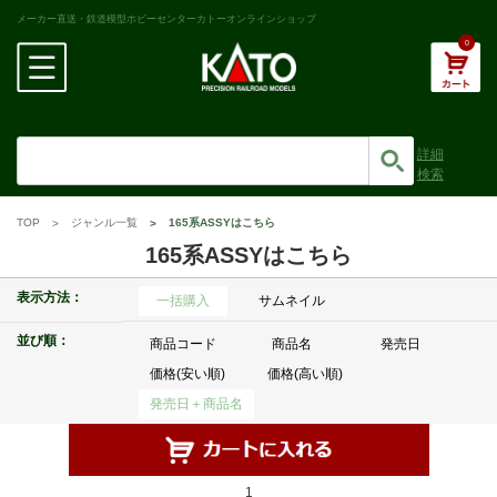
メーカー直送・鉄道模型ホビーセンターカトーオンラインショップ
0
詳細
検索
TOP
ジャンル一覧
165系ASSYはこちら
165系ASSYはこちら
表示方法：
一括購入
サムネイル
並び順：
商品コード
商品名
発売日
価格(安い順)
価格(高い順)
発売日＋商品名
1