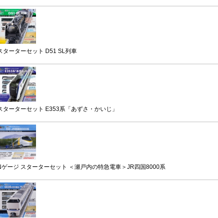
スターターセット D51 SL列車
スターターセット E353系「あずさ・かいじ」
Nゲージ スターターセット ＜瀬戸内の特急電車＞JR四国8000系