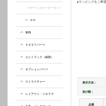
●ラッピングをご希
Ｎゲージスターターセット
ＨＯ
車両
ＡＳＳＹパーツ
ユニトラック（線路）
オプションパーツ
ストラクチャー
表示方法：
並び順：
レイアウト・ジオラマ
品番