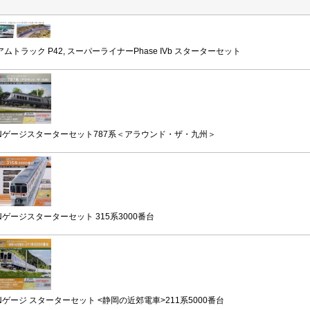
アムトラック P42, スーパーライナーPhase IVb スターターセット
Nゲージスターターセット787系＜アラウンド・ザ・九州＞
Nゲージスターターセット 315系3000番台
Nゲージ スターターセット <静岡の近郊電車>211系5000番台