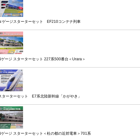
Ｎゲージスターターセット EF210コンテナ列車
Nゲージ スターターセット 227系500番台＜Urara＞
スターターセット E7系北陸新幹線「かがやき」
Nゲージ スターターセット＜杜の都の近郊電車＞701系