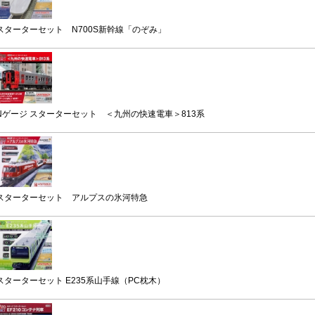
スターターセット N700S新幹線「のぞみ」
Nゲージ スターターセット ＜九州の快速電車＞813系
スターターセット アルプスの氷河特急
スターターセット E235系山手線（PC枕木）