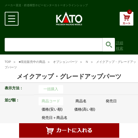
メーカー直送・鉄道模型ホビーセンターカトーオンラインショップ
0
詳細
検索
TOP
■現在販売中の商品
オプションパーツ
Ｎ
メイクアップ・グレードアッ
プパーツ
メイクアップ・グレードアップパーツ
表示方法：
一括購入
並び順：
商品コード
商品名
発売日
価格(安い順)
価格(高い順)
発売日＋商品名