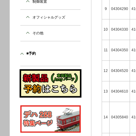
制御装置
9
04304290
41
オフィシャルグッズ
10
04304330
41
その他
11
04304350
41
■予約
12
04304520
41
13
04304610
41
14
04305840
41