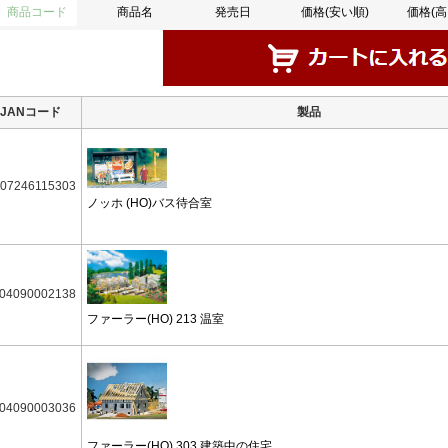
商品コード
商品名
発売日
価格(安い順)
価格(高
JANコード
製品
07246115303
ノッホ (HO)バス待合室
04090002138
ファーラー(HO) 213 温室
04090003036
ファーラー(HO) 303 建築中の住宅