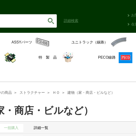
お
詳細
検索
在
ASSYパーツ
ユニトラック（線路）
C
特 製 品
PECO線路
中の商品
ストラクチャー
ＨＯ
建物（家・商店・ビルなど）
家・商店・ビルなど）
一括購入
詳細一覧