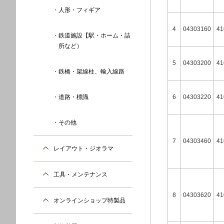
人形・フィギア
4
04303160
41
鉄道施設【駅・ホーム・詰
所など）
5
04303200
41
鉄橋・架線柱、輸入線路
道路・標識
6
04303220
41
その他
7
04303460
41
レイアウト・ジオラマ
工具・メンテナンス
8
04303620
41
オンラインショップ特製品