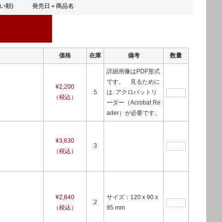
い順)
発売日＋商品名
価格
在庫
備考
数量
詳細画像はPDF形式
です。 見るために
¥2,200
5
は. アクロバットリ
（税込）
ーダー（Acrobat Re
ader）が必要です。
¥3,630
3
（税込）
¥2,640
サイズ：120 x 90 x
2
（税込）
95 mm