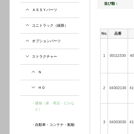
並び順：
ＡＳＳＹパーツ
ユニトラック（線路）
No.
品番
オプションパーツ
1
00111530
40
ストラクチャー
Ｎ
ＨＯ
2
04302130
41
建物（家・商店・ビルな
ど）
3
04303030
41
自動車・コンテナ・船舶