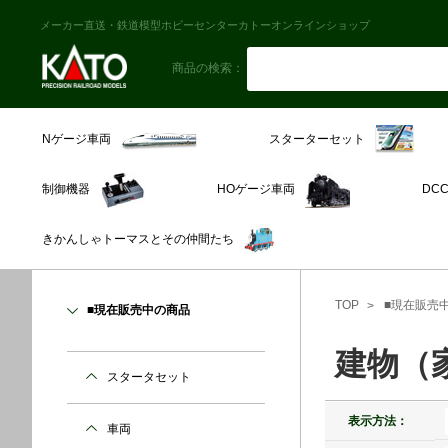
メーカー直送・鉄道模型ホビーセンターカトーオンラインショップ
商品の検索：
スターターセット
Nゲージ車両
制御機器
HOゲージ車両
DC
きかんしゃトーマスとその仲間たち
TOP
■現在販売
■現在販売中の商品
建物（
スタータセット
表示方法：
車両