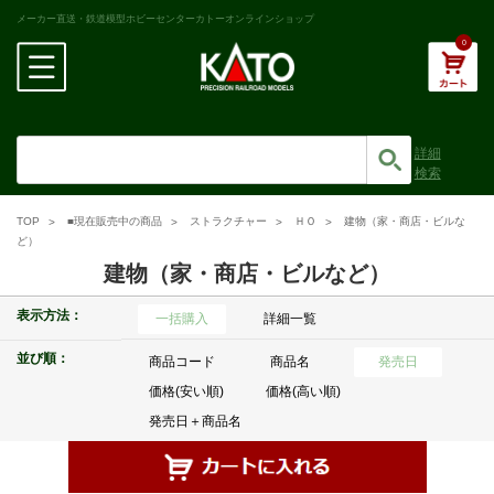
メーカー直送・鉄道模型ホビーセンターカトーオンラインショップ
0
詳細
検索
TOP
■現在販売中の商品
ストラクチャー
ＨＯ
建物（家・商店・ビルな
ど）
建物（家・商店・ビルなど）
表示方法：
一括購入
詳細一覧
並び順：
商品コード
商品名
発売日
価格(安い順)
価格(高い順)
発売日＋商品名