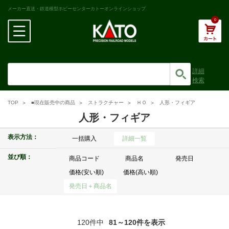
メーカー直送・鉄道模型ホビーセンターカトーオンラインショップ
0
詳細
検索
TOP
■現在販売中の商品
ストラクチャー
ＨＯ
人形・フィギア
人形・フィギア
表示方法：
一括購入
詳細一覧
並び順：
商品コード
商品名
発売日
価格(安い順)
価格(高い順)
発売日＋商品名
120件中
81～120件を表示