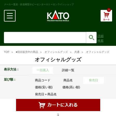
メーカー直送・鉄道模型ホビーセンターカトーオンラインショップ
0
詳細
検索
TOP
■現在販売中の商品
オフィシャルグッズ
共通
オフィシャルグッズ
オフィシャルグッズ
表示方法：
一括購入
詳細一覧
並び順：
商品コード
商品名
発売日
価格(安い順)
価格(高い順)
発売日＋商品名
1