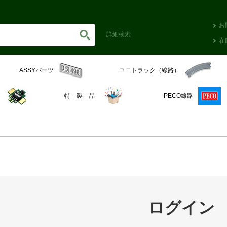
お
詳細
検索
在
ASSYパーツ
ユニトラック（線路）
C
特 製 品
PECO線路
ログイン