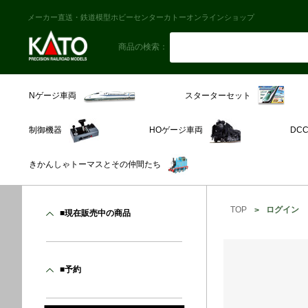
メーカー直送・鉄道模型ホビーセンターカトーオンラインショップ
商品の検索：
スターターセット
Nゲージ車両
制御機器
HOゲージ車両
DC
きかんしゃトーマスとその仲間たち
TOP
ログイン
■現在販売中の商品
■予約