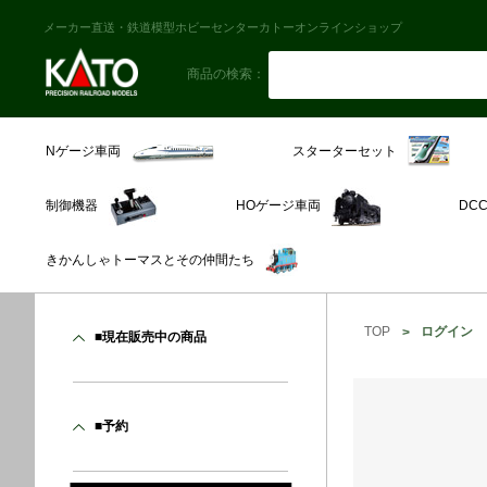
メーカー直送・鉄道模型ホビーセンターカトーオンラインショップ
商品の検索：
スターターセット
Nゲージ車両
制御機器
HOゲージ車両
DC
きかんしゃトーマスとその仲間たち
TOP
ログイン
■現在販売中の商品
■予約