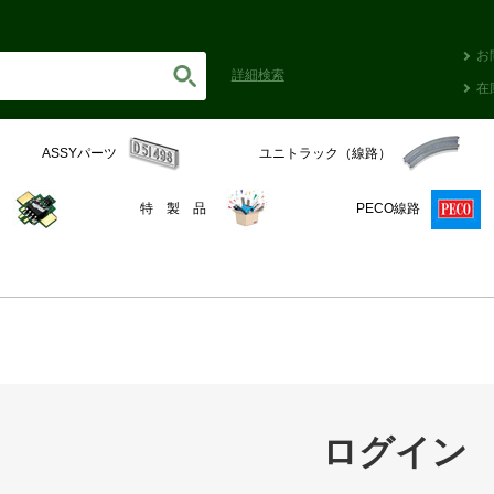
お
詳細
検索
在
ASSYパーツ
ユニトラック（線路）
C
特 製 品
PECO線路
ログイン