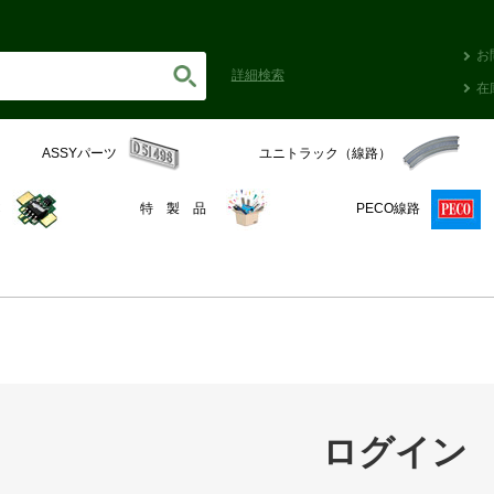
お
詳細
検索
在
ASSYパーツ
ユニトラック（線路）
C
特 製 品
PECO線路
ログイン