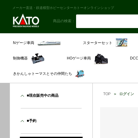
メーカー直送・鉄道模型ホビーセンターカトーオンラインショップ
商品の検索：
スターターセット
Nゲージ車両
制御機器
HOゲージ車両
DC
きかんしゃトーマスとその仲間たち
TOP
ログイン
■現在販売中の商品
■予約