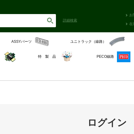
お
詳細
検索
在
ASSYパーツ
ユニトラック（線路）
C
特 製 品
PECO線路
ログイン