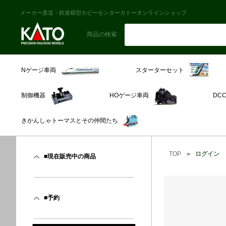
メーカー直送・鉄道模型ホビーセンターカトーオンラインショップ
商品の検索：
スターターセット
Nゲージ車両
制御機器
HOゲージ車両
DC
きかんしゃトーマスとその仲間たち
TOP
ログイン
■現在販売中の商品
■予約