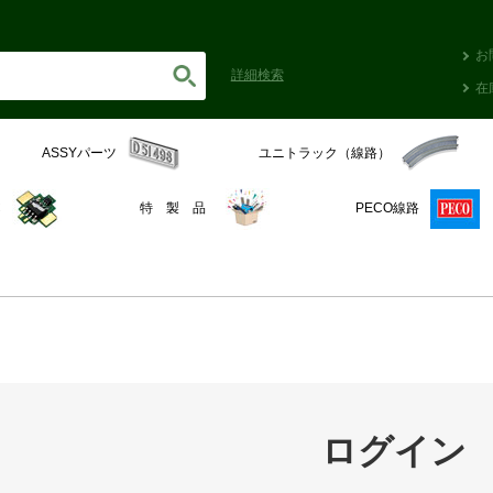
お
詳細
検索
在
ASSYパーツ
ユニトラック（線路）
C
特 製 品
PECO線路
ログイン