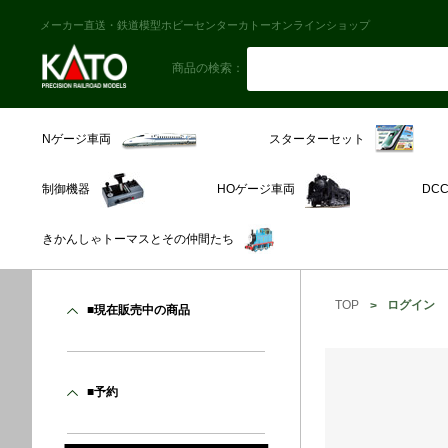
メーカー直送・鉄道模型ホビーセンターカトーオンラインショップ
商品の検索：
スターターセット
Nゲージ車両
制御機器
HOゲージ車両
DC
きかんしゃトーマスとその仲間たち
TOP
ログイン
■現在販売中の商品
■予約