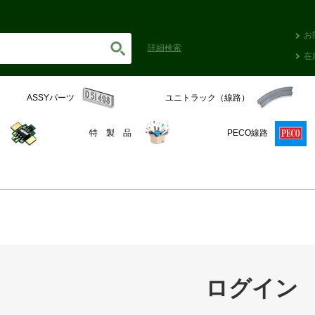
お
詳細
検索
在
ASSYパーツ
ユニトラック（線路）
C
特 製 品
PECO線路
ログイン