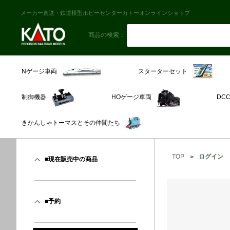
メーカー直送・鉄道模型ホビーセンターカトーオンラインショップ
商品の検索：
スターターセット
Nゲージ車両
制御機器
HOゲージ車両
DC
きかんしゃトーマスとその仲間たち
TOP
ログイン
■現在販売中の商品
■予約