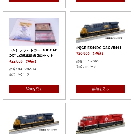
(N)GE ES40DC CSX #5461
（N）フラットカー DODX M1
¥20,900 （税込）
ｴｲﾌﾞﾗﾑｽ戦車輸送 3両セット
¥22,000 （税込）
品番：176-8963
型式：Nゲージ
品番：0398302214
型式：Nゲージ
詳細を見る
詳細を見る