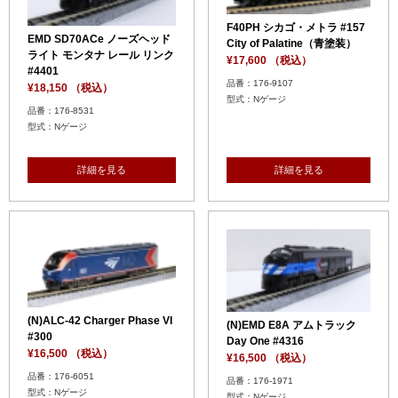
F40PH シカゴ・メトラ #157
EMD SD70ACe ノーズヘッド
City of Palatine（青塗装）
ライト モンタナ レール リンク
¥17,600 （税込）
#4401
品番：176-9107
¥18,150 （税込）
型式：Nゲージ
品番：176-8531
型式：Nゲージ
詳細を見る
詳細を見る
(N)ALC-42 Charger Phase VI
(N)EMD E8A アムトラック
#300
Day One #4316
¥16,500 （税込）
¥16,500 （税込）
品番：176-6051
品番：176-1971
型式：Nゲージ
型式：Nゲージ