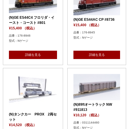
(N)GE ES44C4 フロリダ・イ
(N)GE ES44AC CP #8736
ースト・コースト #801
¥15,400 （税込）
¥15,400 （税込）
品番：176-8945
品番：176-8946
型式：Nゲージ
型式：Nゲージ
詳細を見る
詳細を見る
(N)89ftオートラック NW
#911813
(N)タンクカー PROX 2両セ
¥10,120 （税込）
ット
品番：0311144460
¥14,520 （税込）
型式：Nゲージ