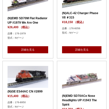
(N)ALC-42 Charger Phase
VII ＃315
(N)EMD SD70M Flat Radiator
¥18,150 （税込）
UP #1979 We Are One
¥26,400 （税込）
品番：176-6056
型式：Nゲージ
品番：176-1979
型式：Nゲージ
詳細を見る
詳細を見る
(N)GE ES44AC CN #2899
(N)EMD SD70ACe Nose
¥15,400 （税込）
Headlights UP #1943 The
品番：176-8950
Spirit
型式：Nゲージ