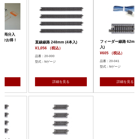
単線高架直線線路 248
本入)
¥1,210 （税込）
品番：20-400
型式：Nゲージ
フィーダー線路 62mm (1本
 (4本入)
入)
）
¥605 （税込）
品番：20-041
ジ
型式：Nゲージ
を見る
詳細を見る
詳細を見る