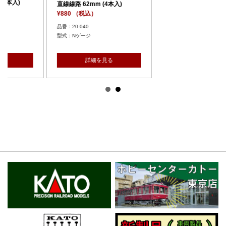
(4本入)
ジ
を見る