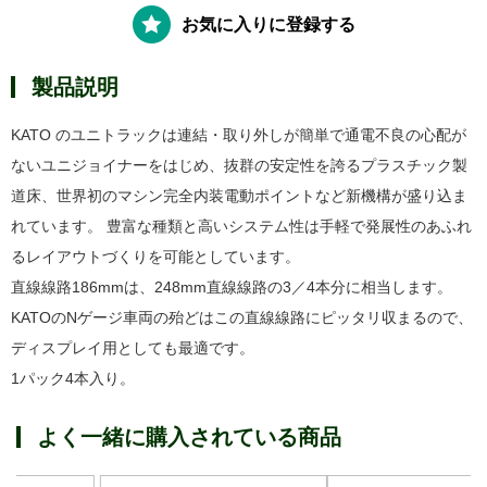
お気に入りに登録する
製品説明
KATO のユニトラックは連結・取り外しが簡単で通電不良の心配が
ないユニジョイナーをはじめ、抜群の安定性を誇るプラスチック製
道床、世界初のマシン完全内装電動ポイントなど新機構が盛り込ま
れています。 豊富な種類と高いシステム性は手軽で発展性のあふれ
るレイアウトづくりを可能としています。
直線線路186mmは、248mm直線線路の3／4本分に相当します。
KATOのNゲージ車両の殆どはこの直線線路にピッタリ収まるので、
ディスプレイ用としても最適です。
1パック4本入り。
よく一緒に購入されている商品