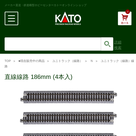
メーカー直送・鉄道模型ホビーセンターカトーオンラインショップ
0
詳細
検索
TOP
■現在販売中の商品
ユニトラック（線路）
Ｎ
ユニトラック（線路）線
路
直線線路 186mm (4本入)