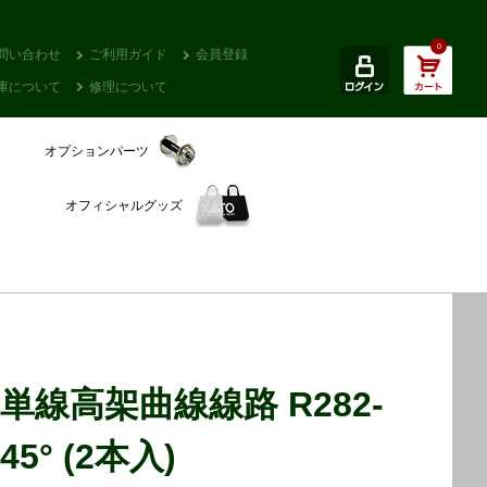
0
問い合わせ
ご利用ガイド
会員登録
庫について
修理について
オプションパーツ
オフィシャルグッズ
単線高架曲線線路 R282-
45° (2本入)