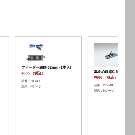
単線高架直線線路 248mm (2本
単線
入)
入)
¥1,210 （税込）
15－45° (4本入)
¥1,
（税込）
品番：20-400
品番：
型式：Nゲージ
0
型式
ゲージ