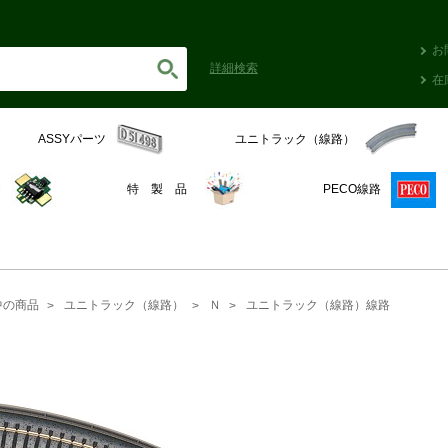
お
詳細
検索
在
ASSYパーツ
ユニトラック（線路）
C
特 製 品
PECO線路
中の商品
ユニトラック（線路）
Ｎ
ユニトラック（線路）線路