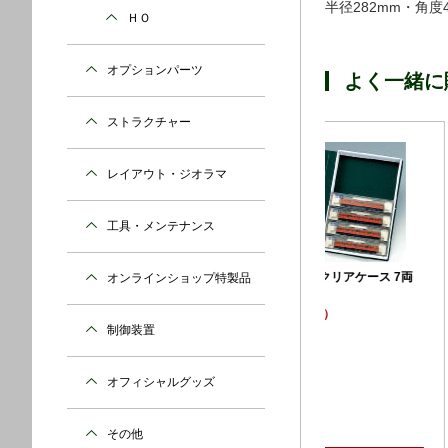
半径282mm・角
ＨＯ
オプションパーツ
よく一緒に
ストラクチャー
レイアウト・ジオラマ
フィーダー線路 62
工具・メンテナンス
¥605 （税込）
両分入 単
得！
品番：20-041
直線線路 248mm (4本入)
オンラインショップ特製品
型式：Nゲージ
¥1,056 （税込）
品番：20-000
制御装置
型式：Nゲージ
オフィシャルグッズ
その他