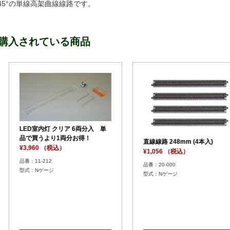
度45°の単線高架曲線線路です。
購入されている商品
曲線線路 R3
mm (1本入)
¥1,100 
車止め線路C 50mm（2本入）
¥660 （税込）
品番：20-12
型式：N
品番：20-048
型式：Nゲージ