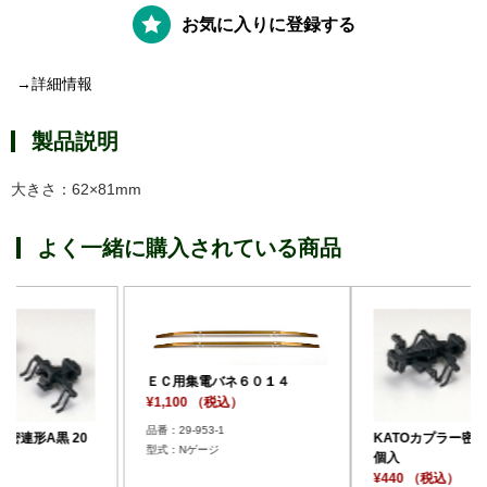
お気に入りに登録する
→詳細情報
製品説明
大きさ：62×81mm
よく一緒に購入されている商品
集電バネ６０１４
ＥＣ用集電バ
0 （税込）
¥1,100 （税
953-1
品番：29-953-1
KATOカプラー密連形A黒 20
Nゲージ
型式：Nゲー
個入
¥440 （税込）