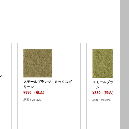
スモールプランツ ミディアム
プランツ ライトグリ
天然
グリーン
¥8
¥880 （税込）
税込）
品番：
品番：24-325
4