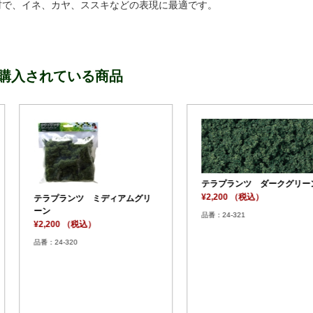
材で、イネ、カヤ、ススキなどの表現に最適です。
購入されている商品
ダークグリーン
スモールプランツ ミックスグ
スモール
リーン
ーン
¥880 （税込）
¥880 （
品番：24-323
品番：24-32