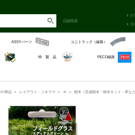
お
詳細
検索
在
ASSYパーツ
ユニトラック（線路）
C
特 製 品
PECO線路
中の商品
レイアウト・ジオラマ
Ｎ
樹木（完成樹木・樹木キット・草な