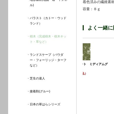
着色済みの繊維素
ル)
容量：８ｇ
バラスト（カトー・ウッド
ランド）
よく一緒に
樹木（完成樹木・樹木キッ
ト・草など）
ランドスケープ（パウダ
ー・フォーリッジ・ターフ
ィアムグ
など）
テラプランツ 
¥2,200 （税込）
テラプランツ ミディアムグリ
ーン
芝生の達人
品番：24-321
¥2,200 （税込）
品番：24-320
接着剤(グルー)
日本の草はらシリーズ