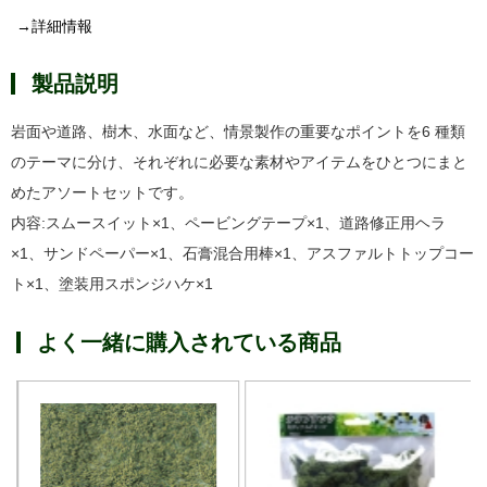
→詳細情報
製品説明
岩面や道路、樹木、水面など、情景製作の重要なポイントを6 種類
のテーマに分け、それぞれに必要な素材やアイテムをひとつにまと
めたアソートセットです。
内容:スムースイット×1、ペービングテープ×1、道路修正用ヘラ
×1、サンドペーパー×1、石膏混合用棒×1、アスファルトトップコー
ト×1、塗装用スポンジハケ×1
よく一緒に購入されている商品