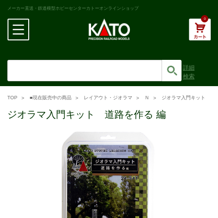
メーカー直送・鉄道模型ホビーセンターカトーオンラインショップ
0
詳細
検索
TOP
■現在販売中の商品
レイアウト・ジオラマ
Ｎ
ジオラマ入門キット
ジオラマ入門キット 道路を作る 編