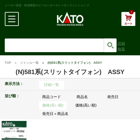
メーカー直送・鉄道模型ホビーセンターカトーオンラインショップ
0
詳細
検索
TOP
ジャンル一覧
(N)581系(スリットタイフォン) ASSY
(N)581系(スリットタイフォン) ASSY
表示方法：
詳細一覧
並び順：
商品コード
商品名
発売日
価格(安い順)
価格(高い順)
発売日＋商品名