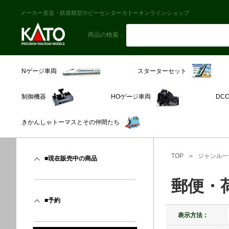
メーカー直送・鉄道模型ホビーセンターカトーオンラインショップ
商品の検索：
スターターセット
Nゲージ車両
制御機器
HOゲージ車両
DC
きかんしゃトーマスとその仲間たち
TOP
ジャンル一
■現在販売中の商品
郵便・荷
■予約
表示方法：