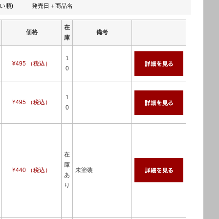
い順)
発売日＋商品名
在
価格
備考
庫
1
¥495 （税込）
0
1
¥495 （税込）
0
在
庫
¥440 （税込）
未塗装
あ
り