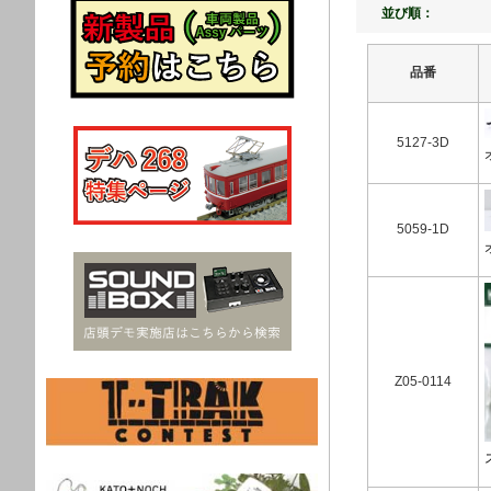
並び順：
品番
5127-3D
5059-1D
Z05-0114