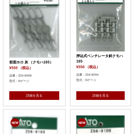
押込式ベンチレータ斜クモハ
165
前面ホロ 灰 （クモハ165）
¥550 （税込）
¥550 （税込）
品番：Z04-8094
品番：Z04-8089
型式：Nゲージ
型式：Nゲージ
詳細を見る
詳細を見る