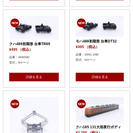
モハ488初期形 台車DT32
クハ489初期形 台車TR69
¥495 （税込）
¥495 （税込）
品番：4691-1ND
品番：4690ND
型式：Nゲージ
型式：Nゲージ
詳細を見る
詳細を見る
クハ165 131大垣夜行ボディ
¥2,750 （税込）