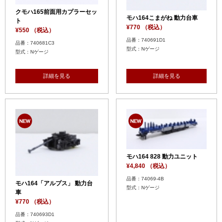
クモハ165前面用カプラーセッ
モハ164こまがね 動力台車
ト
¥770 （税込）
¥550 （税込）
品番：740691D1
品番：740681C3
型式：Nゲージ
型式：Nゲージ
詳細を見る
詳細を見る
モハ164 828 動力ユニット
¥4,840 （税込）
品番：74069-4B
モハ164「アルプス」 動力台
型式：Nゲージ
車
¥770 （税込）
品番：740693D1