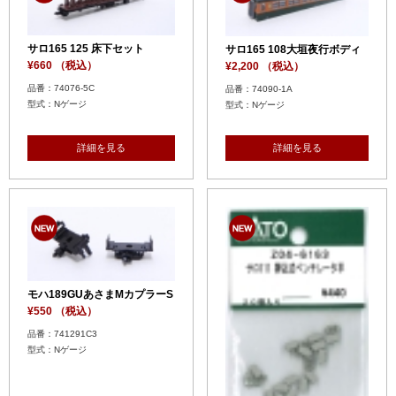
サロ165 125 床下セット
サロ165 108大垣夜行ボディ
¥660 （税込）
¥2,200 （税込）
品番：74076-5C
品番：74090-1A
型式：Nゲージ
型式：Nゲージ
詳細を見る
詳細を見る
モハ189GUあさまMカプラーS
¥550 （税込）
品番：741291C3
型式：Nゲージ