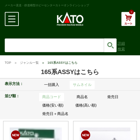
メーカー直送・鉄道模型ホビーセンターカトーオンラインショップ
0
詳細
検索
TOP
ジャンル一覧
165系ASSYはこちら
165系ASSYはこちら
表示方法：
一括購入
サムネイル
並び順：
商品コード
商品名
発売日
価格(安い順)
価格(高い順)
発売日＋商品名