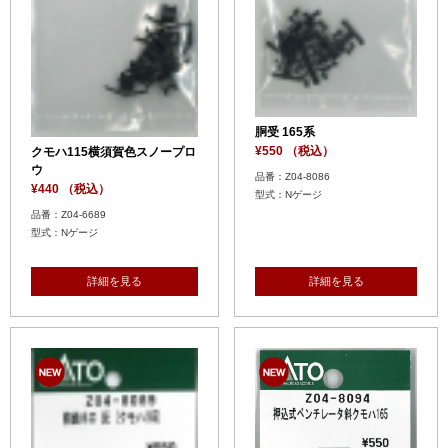
胴受 165系
¥550 （税込）
クモハ115横須賀色スノープロ
ウ
品番：Z04-8086
¥440 （税込）
型式：Nゲージ
品番：Z04-6689
型式：Nゲージ
詳細を見る
詳細を見る