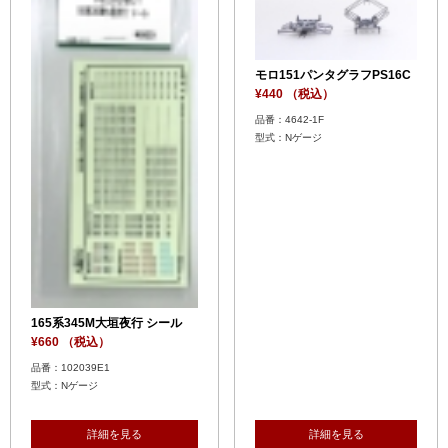
モロ151パンタグラフPS16C
¥440 （税込）
品番：4642-1F
型式：Nゲージ
165系345M大垣夜行 シール
¥660 （税込）
品番：102039E1
型式：Nゲージ
詳細を見る
詳細を見る