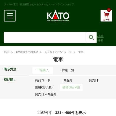
メーカー直送・鉄道模型ホビーセンターカトーオンラインショップ
0
詳細
検索
TOP
■現在販売中の商品
ＡＳＳＹパーツ
Ｎ
電車
電車
表示方法：
一括購入
詳細一覧
並び順：
商品コード
商品名
発売日
価格(安い順)
価格(高い順)
発売日＋商品名
1162件中
321～400件を表示