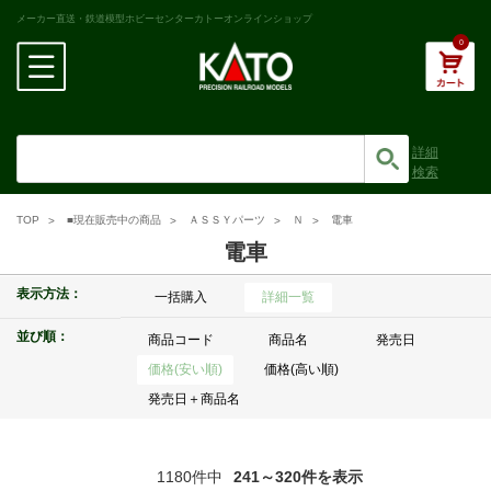
メーカー直送・鉄道模型ホビーセンターカトーオンラインショップ
0
詳細
検索
TOP
■現在販売中の商品
ＡＳＳＹパーツ
Ｎ
電車
電車
表示方法：
一括購入
詳細一覧
並び順：
商品コード
商品名
発売日
価格(安い順)
価格(高い順)
発売日＋商品名
1180件中
241～320件を表示