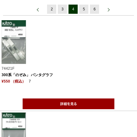
2
3
4
5
6
74421F
300系「のぞみ」 パンタグラフ
¥550 （税込）
7